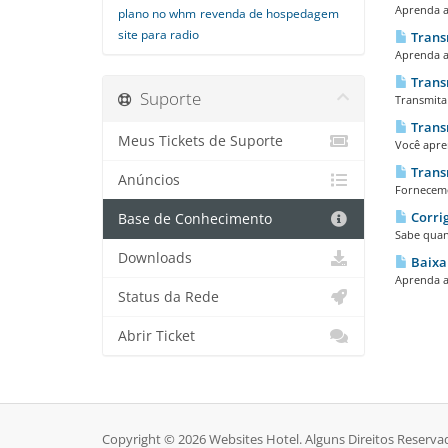
Aprenda a 
plano no whm
revenda de hospedagem
site para radio
Transm
Aprenda a 
Trans
Suporte
Transmita
Transm
Meus Tickets de Suporte
Você apre
Transm
Anúncios
Fornecemo
Corrig
Base de Conhecimento
Sabe quand
Downloads
Baixa
Aprenda a
Status da Rede
Abrir Ticket
Copyright © 2026 Websites Hotel. Alguns Direitos Reserva