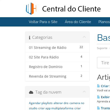
Voltar Para o Site
Área do Cliente
Plano
Ba
Categorias
22
01 Streaming de Rádio
Suporte
4
02 Site Para Rádio
1
Registro de Domínio
Art
2
Revenda de Streaming
Criar 
Você vai a
Tag da nuvem
Exibir
Aprenda a
Agendar playlists
alterar dns
camera no
Trans
studio
criar app multiplataforma
criar