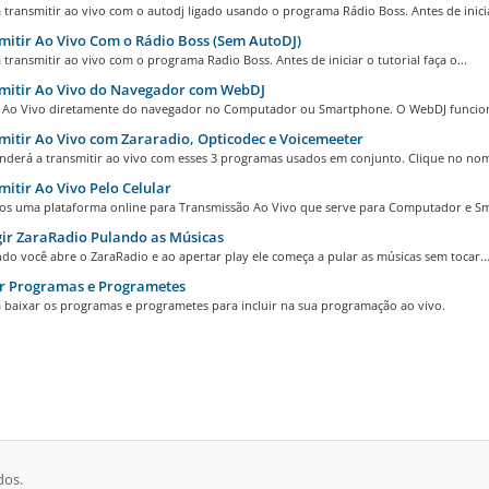
transmitir ao vivo com o autodj ligado usando o programa Rádio Boss. Antes de inicia
itir Ao Vivo Com o Rádio Boss (Sem AutoDJ)
transmitir ao vivo com o programa Radio Boss. Antes de iniciar o tutorial faça o...
mitir Ao Vivo do Navegador com WebDJ
 Ao Vivo diretamente do navegador no Computador ou Smartphone. O WebDJ funcion
itir Ao Vivo com Zararadio, Opticodec e Voicemeeter
nderá a transmitir ao vivo com esses 3 programas usados em conjunto. Clique no nom
itir Ao Vivo Pelo Celular
s uma plataforma online para Transmissão Ao Vivo que serve para Computador e Sm
ir ZaraRadio Pulando as Músicas
o você abre o ZaraRadio e ao apertar play ele começa a pular as músicas sem tocar..
r Programas e Programetes
 baixar os programas e programetes para incluir na sua programação ao vivo.
dos.