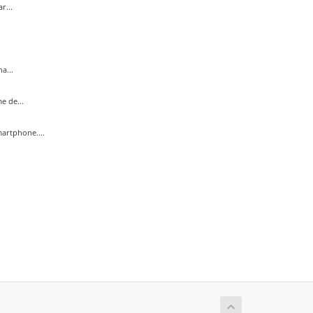
r...
a...
e de...
artphone....
.