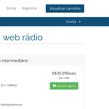
Entrar
Registrar
Visualizar carrinho
Conta
a web rádio
o Intermediário
R$39,99Reais
por mês
32 a 128kbps
Assinar agora
vo Multiplataforma