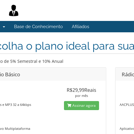
s
Base de Conhecimento
Afiliados
olha o plano ideal para su
o de 5% Semestral e 10% Anual
io Básico
Rádi
R$29,99Reais
por mês
s e MP3 32 a 64kbps
AACPLUS 
Assinar agora
ivo Multiplataforma
Aplicati