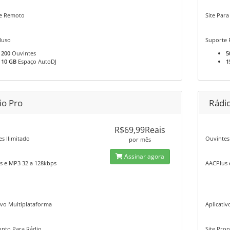
e Remoto
Site Para
cluso
Suporte
200
Ouvintes
5
10 GB
Espaço AutoDJ
1
io Pro
Rádio
R$69,99Reais
s Ilimitado
Ouvintes
por mês
Assinar agora
s e MP3 32 a 128kbps
AACPlus 
ivo Multiplataforma
Aplicati
onto Para Rádio
Site Pro