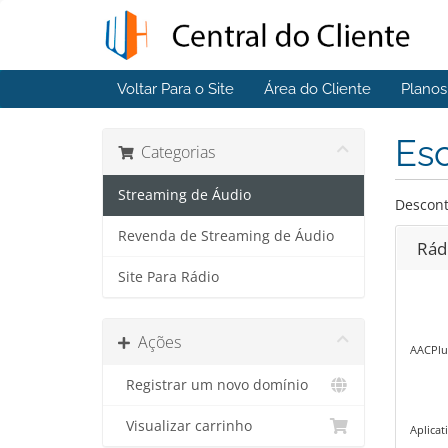
Voltar Para o Site
Área do Cliente
Plano
Esc
Categorias
Streaming de Áudio
Descont
Revenda de Streaming de Áudio
Rád
Site Para Rádio
Ações
AACPlu
Registrar um novo domínio
Visualizar carrinho
Aplicat