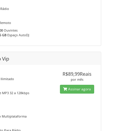
 Rádio
 Remoto
00
Ouvintes
5 GB
Espaço AutoDJ
 Vip
R$89,99Reais
 Ilimitado
por mês
Assinar agora
e MP3 32 a 128kbps
vo Multiplataforma
nto Para Rádio