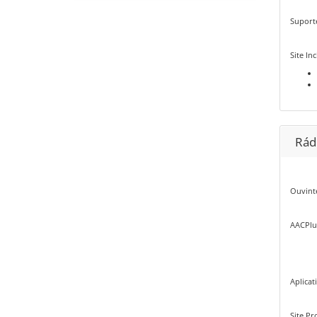
Suport
Site In
Rád
Ouvinte
AACPlu
Aplicat
Site Pr