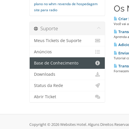
plano no whm
revenda de hospedagem
Os 
site para radio
Criar 
Você vai a
Suporte
Trans
Aprenda a 
Meus Tickets de Suporte
Adicio
Anúncios
Enviar
Tutorial c
Base de Conhecimento
Transm
Fornecemo
Downloads
Status da Rede
Abrir Ticket
Copyright © 2026 Websites Hotel. Alguns Direitos Reserva