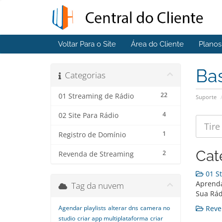
Voltar Para o Site
Área do Cliente
Plano
Ba
Categorias
22
01 Streaming de Rádio
Suporte
4
02 Site Para Rádio
1
Registro de Domínio
Cat
2
Revenda de Streaming
01 St
Aprenda
Tag da nuvem
Sua Rád
Agendar playlists
alterar dns
camera no
Reven
studio
criar app multiplataforma
criar