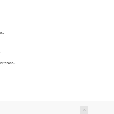
..
r...
.
artphone....