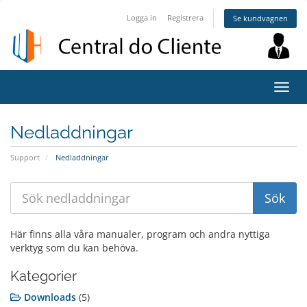
Logga in
Registrera
Se kundvagnen
Växla
navig
Nedladdningar
Support
Nedladdningar
Här finns alla våra manualer, program och andra nyttiga
verktyg som du kan behöva.
Kategorier
Downloads
(5)