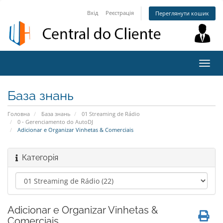
Вхід
Реєстрація
Переглянути кошик
Пере
наві
База знань
Головна
База знань
01 Streaming de Rádio
0 - Gerenciamento do AutoDJ
Adicionar e Organizar Vinhetas & Comerciais
Категорія
Adicionar e Organizar Vinhetas &
Comerciais