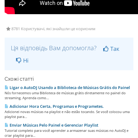
8781 Користувачі, які знайшли це корисним
Ця відповідь Вам допомогла?
Так
Ні
Схожі статті
Ligar o AutoDJ Usando a Biblioteca de Músicas Grátis do Painel
Nós fornecemos uma Biblioteca de músicas grátis diretamente no painel do
streaming. Aprenda como...
Adicionar Hora Certa, Programas e Programetes.
Adicionei novas músicas na playlist e não estão tocando. Se você colocou uma
playlist para...
Enviar Músicas Pelo Painel e Gerenciar Playlist
Tutorial completo para você aprender a armazenar suas músicas no AutoDJ e
criar playlist para...