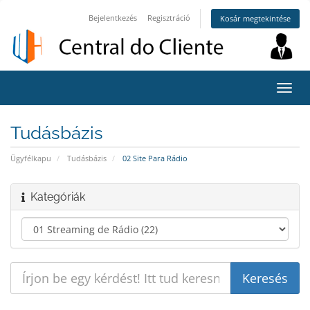
Bejelentkezés
Regisztráció
Kosár megtekintése
Váltá
a
navig
Tudásbázis
Ügyfélkapu
Tudásbázis
02 Site Para Rádio
Kategóriák