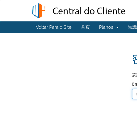
Voltar Para o Site
首頁
Planos
知識
忘
E