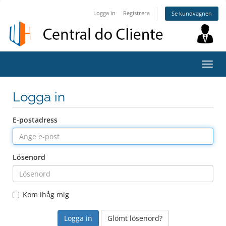
Logga in
Registrera
Se kundvagnen
Växla
navig
Logga in
E-postadress
Lösenord
Kom ihåg mig
Glömt lösenord?