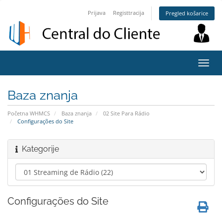
Prijava
Registtracija
Pregled košarice
Preba
navig
Baza znanja
Početna WHMCS
Baza znanja
02 Site Para Rádio
Configurações do Site
Kategorije
Configurações do Site