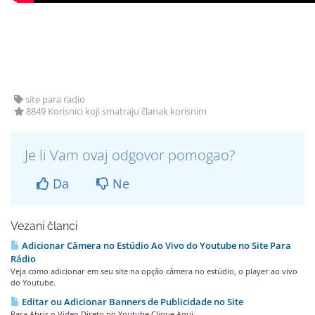
site para radio
8849 Korisnici koji smatraju članak korisnim
Je li Vam ovaj odgovor pomogao?
Da
Ne
Vezani članci
Adicionar Câmera no Estúdio Ao Vivo do Youtube no Site Para
Rádio
Veja como adicionar em seu site na opção câmera no estúdio, o player ao vivo
do Youtube.
Editar ou Adicionar Banners de Publicidade no Site
Para Abrir o Video Direto no Youtube Clique Aqui