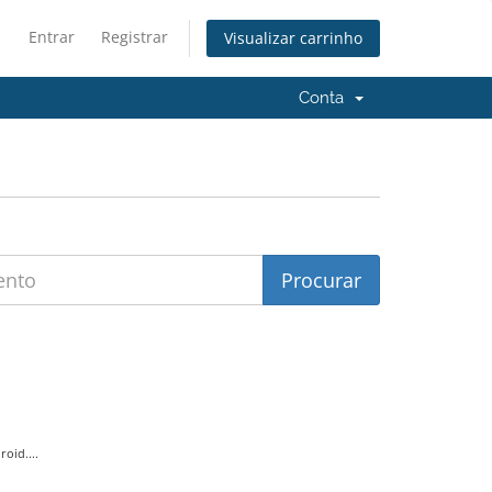
Entrar
Registrar
Visualizar carrinho
Conta
oid....