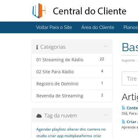
Voltar Para o Site
Área do Cliente
Plano
Ba
Categorias
22
01 Streaming de Rádio
Suporte
4
02 Site Para Rádio
1
Registro de Domínio
Art
2
Revenda de Streaming
Conte
Olá, Para
Tag da nuvem
Criar
Aprenda a
Agendar playlists
alterar dns
camera no
studio
criar app multiplataforma
criar