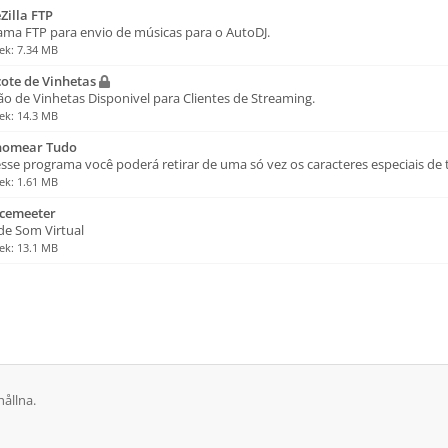
Zilla FTP
ama FTP para envio de músicas para o AutoDJ.
lek: 7.34 MB
ote de Vinhetas
o de Vinhetas Disponivel para Clientes de Streaming.
lek: 14.3 MB
omear Tudo
se programa você poderá retirar de uma só vez os caracteres especiais de 
lek: 1.61 MB
cemeeter
de Som Virtual
lek: 13.1 MB
hållna.