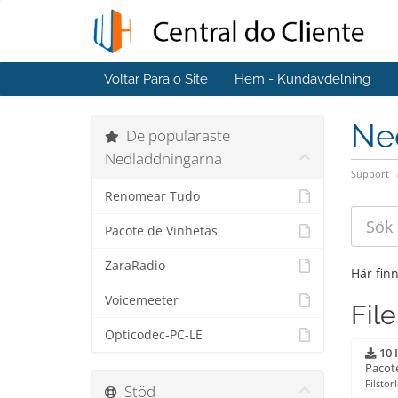
Voltar Para o Site
Hem - Kundavdelning
Ne
De populäraste
Nedladdningarna
Support
Renomear Tudo
Pacote de Vinhetas
ZaraRadio
Här fin
Voicemeeter
File
Opticodec-PC-LE
10 
Pacote
Filstor
Stöd