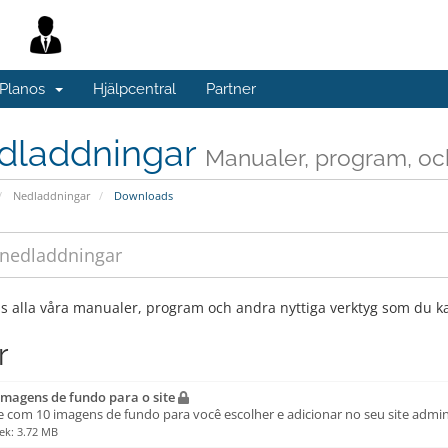
Planos
Hjälpcentral
Partner
dladdningar
Manualer, program, och
Nedladdningar
Downloads
ns alla våra manualer, program och andra nyttiga verktyg som du k
r
Imagens de fundo para o site
 com 10 imagens de fundo para você escolher e adicionar no seu site admini
lek: 3.72 MB