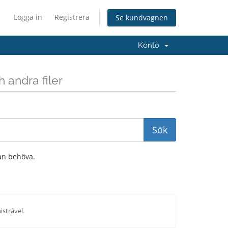
Logga in
Registrera
Se kundvagnen
Konto
 andra filer
an behöva.
strável.