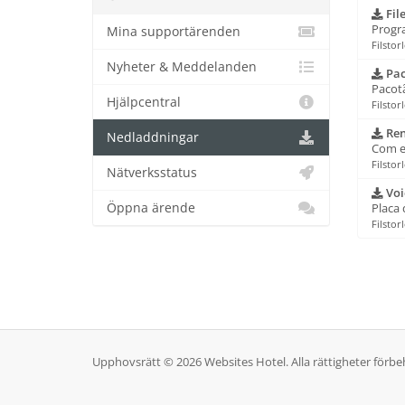
File
Progr
Mina supportärenden
Filstor
Nyheter & Meddelanden
Pac
Pacotã
Hjälpcentral
Filstor
Ren
Nedladdningar
Com es
Filstor
Nätverksstatus
Voi
Öppna ärende
Placa 
Filstor
Upphovsrätt © 2026 Websites Hotel. Alla rättigheter förbe