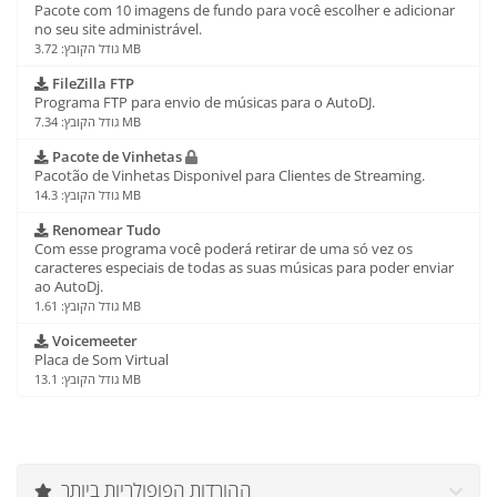
Pacote com 10 imagens de fundo para você escolher e adicionar
no seu site administrável.
גודל הקובץ: 3.72 MB
FileZilla FTP
Programa FTP para envio de músicas para o AutoDJ.
גודל הקובץ: 7.34 MB
Pacote de Vinhetas
Pacotão de Vinhetas Disponivel para Clientes de Streaming.
גודל הקובץ: 14.3 MB
Renomear Tudo
Com esse programa você poderá retirar de uma só vez os
caracteres especiais de todas as suas músicas para poder enviar
ao AutoDj.
גודל הקובץ: 1.61 MB
Voicemeeter
Placa de Som Virtual
גודל הקובץ: 13.1 MB
ההורדות הפופולריות ביותר