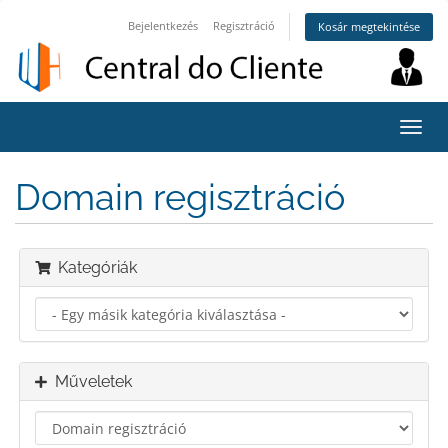
Bejelentkezés
Regisztráció
Kosár megtekintése
Váltá
a
navig
Domain regisztráció
Kategóriák
Műveletek