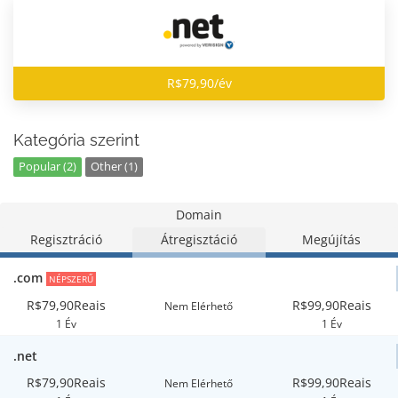
R$79,90/év
Kategória szerint
Popular (2)
Other (1)
Domain
Regisztráció
Átregisztáció
Megújítás
.com
NÉPSZERŰ
R$79,90Reais
R$99,90Reais
Nem Elérhető
1 Év
1 Év
.net
R$79,90Reais
R$99,90Reais
Nem Elérhető