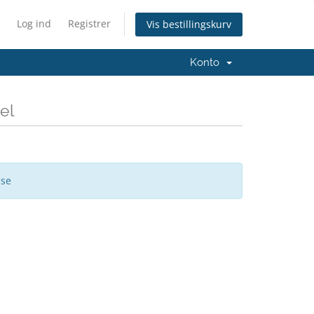
Log ind
Registrer
Vis bestillingskurv
Konto
el
ise