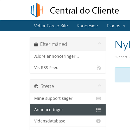
Voltar Para o Site
Kundeside
Planos
Ny
Efter måned
Ældre annonceringer...
Support
Vis RSS Feed
Støtte
Mine support sager
Annonceringer
Vidensdatabase